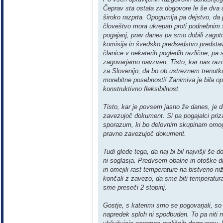
Čeprav sta ostala za dogovore le še dva dn
široko razprta. Opogumlja pa dejstvo, da p
človeštvo mora ukrepati proti podnebnim 
pogajanj, prav danes pa smo dobili zagot
komisija in švedsko predsedstvo predstav
članice v nekaterih pogledih različne, pa 
zagovarjamo navzven. Tisto, kar nas razd
za Slovenijo, da bo ob ustreznem trenutku
morebitne posebnosti! Zanimiva je bila o
konstruktivno fleksibilnost.
Tisto, kar je povsem jasno že danes, je
zavezujoč dokument. Si pa pogajalci prizad
sporazum, ki bo delovnim skupinam omogoč
pravno zavezujoč dokument.
Tudi glede tega, da naj bi bil najvišji še d
ni soglasja. Predvsem obalne in otoške dr
in omejili rast temperature na bistveno n
končali z zavezo, da sme biti temperatura 
sme preseči 2 stopinj.
Gostje, s katerimi smo se pogovarjali, so 
napredek sploh ni spodbuden. To pa niti 