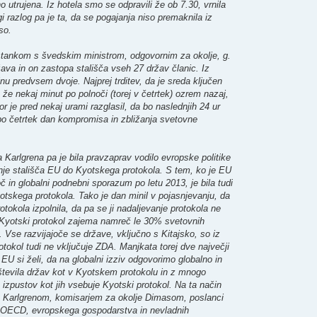
rujena. Iz hotela smo se odpravili že ob 7.30, vrnila
i razlog pa je ta, da se pogajanja niso premaknila iz
so.
estankom s švedskim ministrom, odgovornim za okolje, g.
va in on zastopa stališča vseh 27 držav članic. Iz
nu predvsem dvoje. Najprej trditev, da je sreda ključen
 že nekaj minut po polnoči (torej v četrtek) ozrem nazaj,
r je pred nekaj urami razglasil, da bo naslednjih 24 ur
 bo četrtek dan kompromisa in zbližanja svetovne
Karlgrena pa je bila pravzaprav vodilo evropske politike
anje stališča EU do Kyotskega protokola. S tem, ko je EU
č in globalni podnebni sporazum po letu 2013, je bila tudi
otskega protokola. Tako je dan minil v pojasnjevanju, da
okola izpolnila, da pa se ji nadaljevanje protokola ne
 Kyotski protokol zajema namreč le 30% svetovnih
. Vse razvijajoče se države, vključno s Kitajsko, so iz
rotokol tudi ne vključuje ZDA. Manjkata torej dve največji
EU si želi, da na globalni izziv odgovorimo globalno in
tevila držav kot v Kyotskem protokolu in z mnogo
 izpustov kot jih vsebuje Kyotski protokol. Na ta način
m Karlgrenom, komisarjem za okolje Dimasom, poslanci
iki OECD, evropskega gospodarstva in nevladnih