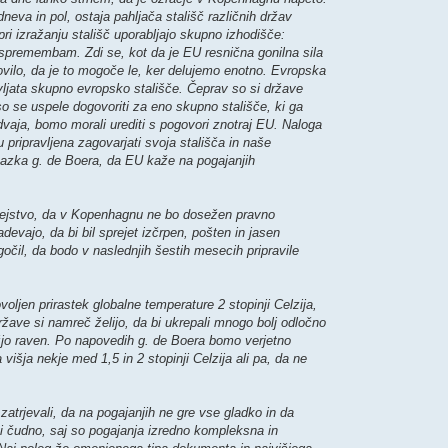
eva in pol, ostaja pahljača stališč različnih držav
ri izražanju stališč uporabljajo skupno izhodišče:
spremembam. Zdi se, kot da je EU resnična gonilna sila
ovilo, da je to mogoče le, ker delujemo enotno. Evropska
ljata skupno evropsko stališče. Čeprav so si države
so se uspele dogovoriti za eno skupno stališče, ki ga
vaja, bomo morali urediti s pogovori znotraj EU. Naloga
 pripravljena zagovarjati svoja stališča in naše
pazka g. de Boera, da EU kaže na pogajanjih
 dejstvo, da v Kopenhagnu ne bo dosežen pravno
evajo, da bi bil sprejet izčrpen, pošten in jasen
il, da bodo v naslednjih šestih mesecih pripravile
ovoljen prirastek globalne temperature 2 stopinji Celzija,
žave si namreč želijo, da bi ukrepali mnogo bolj odločno
ižjo raven. Po napovedih g. de Boera bomo verjetno
višja nekje med 1,5 in 2 stopinji Celzija ali pa, da ne
zatrjevali, da na pogajanjih ne gre vse gladko in da
ni čudno, saj so pogajanja izredno kompleksna in