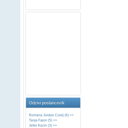
Odzivi
poslancev/k
Romana Jordan Cizelj (6) >>
Tanja Fajon (5) >>
Jelko Kacin (3) >>