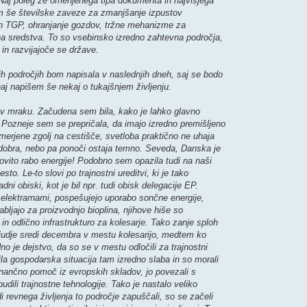
 Naj poleg že omenjenega tipa dokumenta in najvišjega
m še številske zaveze za zmanjšanje izpustov
vih TGP, ohranjanje gozdov, tržne mehanizme za
čna sredstva. To so vsebinsko izredno zahtevna področja,
 in razvijajoče se države.
 področjih bom napisala v naslednjih dneh, saj se bodo
aj napišem še nekaj o tukajšnjem življenju.
 v mraku. Začudena sem bila, kako je lahko glavno
 Pozneje sem se prepričala, da imajo izredno premišljeno
merjene zgolj na cestišče, svetloba praktično ne uhaja
a dobra, nebo pa ponoči ostaja temno. Seveda, Danska je
ovito rabo energije! Podobno sem opazila tudi na naši
to. Le-to slovi po trajnostni ureditvi, ki je tako
radni obiski, kot je bil npr. tudi obisk delegacije EP.
 elektrarnami, pospešujejo uporabo sončne energije,
abljajo za proizvodnjo bioplina, njihove hiše so
 in odlično infrastrukturo za kolesarje. Tako zanje sploh
 ljudje sredi decembra v mestu kolesarijo, medtem ko
o je dejstvo, da so se v mestu odločili za trajnostni
ila gospodarska situacija tam izredno slaba in so morali
finančno pomoč iz evropskih skladov, jo povezali s
udili trajnostne tehnologije. Tako je nastalo veliko
di revnega življenja to področje zapuščali, so se začeli