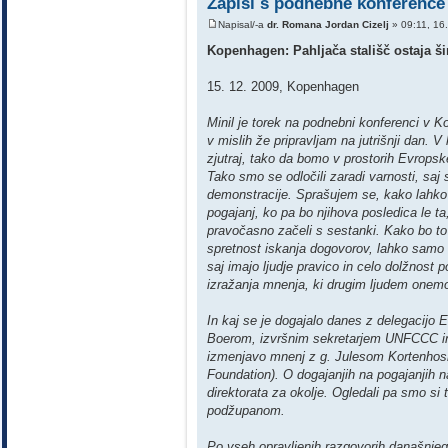
Zapisi s podnebne konferenc
Napisal/-a
dr. Romana Jordan Cizelj
» 09:11, 16
Kopenhagen: Pahljača stališč ostaja š
15. 12. 2009, Kopenhagen
Minil je torek na podnebni konferenci v
v mislih že pripravljam na jutrišnji dan.
zjutraj, tako da bomo v prostorih Evrops
Tako smo se odločili zaradi varnosti, saj
demonstracije. Sprašujem se, kako lahko 
pogajanj, ko pa bo njihova posledica le ta
pravočasno začeli s sestanki. Kako bo to 
spretnost iskanja dogovorov, lahko samo
saj imajo ljudje pravico in celo dolžnost
izražanja mnenja, ki drugim ljudem onemo
In kaj se je dogajalo danes z delegacij
Boerom, izvršnim sekretarjem UNFCCC in
izmenjavo mnenj z g. Julesom Kortenhos
Foundation). O dogajanjih na pogajanjih n
direktorata za okolje. Ogledali pa smo si
podžupanom.
Po vseh opravljenih razgovorih današnje