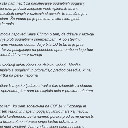
li sta nam načrt za nadaljevanje podnebnih pogajanj.
ožni meri pridobili zaupanje vseh vpletenih strani.
različnih nivojih v različnih skupinah. In resnično je v
elom. Še vedno pa je potekala velika bitka glede
 le malo.
omogla napoved Hilary Clinton o tem, da države v razvoju
epanje proti podnebnim spremembam. A ob številnih
mo vendarle dodati, da je bila EU tista, ki je prva
 ter za prilagajanje na podnebne spremembe in ki je tudi
i pomoč državam v razvoju.
i voditelji držav danes na delovni večerji. Manjše
jejo s pogajanji in pripravljajo predlog besedila, ki naj
etrtka na petek naporna.
lani Evropske ljudske stranke čas izkoristili za skupno
e spoznamo, kar nam bo olajšalo delo v pravkar začetem
 po tem, ko sem sodelovala na COP14 v Poznanju in
eh težkih in napetih pogajanj lahko marsikaj naučili.
dela konference. Le-ta namreč poteka pred očmi javnosti.
 za kratkoročne interese svoje lastne države in z
j spet izvoljeni. Zato vodijo njihovi nastopi nujno v