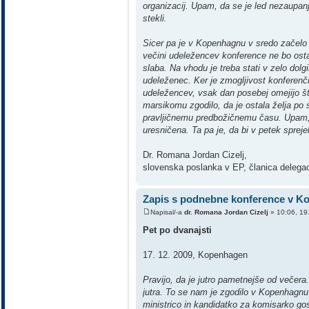
organizacij. Upam, da se je led nezaupanja
stekli.
Sicer pa je v Kopenhagnu v sredo začelo 
večini udeležencev konference ne bo osta
slaba. Na vhodu je treba stati v zelo dolgi
udeleženec. Ker je zmogljivost konferenč
udeležencev, vsak dan posebej omejijo štev
marsikomu zgodilo, da je ostala želja po
pravljičnemu predbožičnemu času. Upam,
uresničena. Ta pa je, da bi v petek sprej
Dr. Romana Jordan Cizelj,
slovenska poslanka v EP, članica delega
Zapis s podnebne konference v 
Napisal/-a
dr. Romana Jordan Cizelj
» 10:06, 19
Pet po dvanajsti
17. 12. 2009, Kopenhagen
Pravijo, da je jutro pametnejše od večera. 
jutra. To se nam je zgodilo v Kopenhagnu 
ministrico in kandidatko za komisarko g