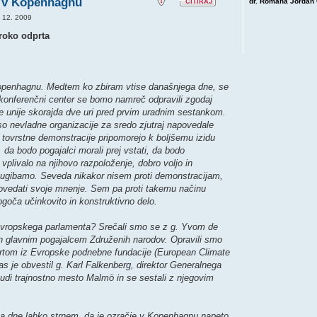
e v Kopenhagnu
dr. Romana Jordan 
. 12. 2009
iroko odprta
 Kopenhagnu. Medtem ko zbiram vtise današnjega dne, se
 V konferenčni center se bomo namreč odpravili zgodaj
ke unije skorajda dve uri pred prvim uradnim sestankom.
 so nevladne organizacije za sredo zjutraj napovedale
tovrstne demonstracije pripomorejo k boljšemu izidu
, da bodo pogajalci morali prej vstati, da bodo
vplivalo na njihovo razpoloženje, dobro voljo in
 ugibamo. Seveda nikakor nisem proti demonstracijam,
 povedati svoje mnenje. Sem pa proti takemu načinu
goča učinkovito in konstruktivno delo.
o Evropskega parlamenta? Srečali smo se z g. Yvom de
 glavnim pogajalcem Združenih narodov. Opravili smo
rtom iz Evropske podnebne fundacije (European Climate
as je obvestil g. Karl Falkenberg, direktor Generalnega
 tudi trajnostno mesto Malmö in se sestali z njegovim
ga dne lahko strnem, da je ozračje v Kopenhagnu napeto.