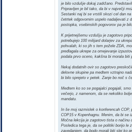
je bilo vzdušje dokaj zadržano. Predstavi
Pripravljen je bil tako, da bi v največji m
Sestanki naj bi se vrstili skozi cel dan na 
četrtek odgovornim uspelo nadaljevati z d
postopka, vsebinskih pogovorov pa je bilo
K prijetnejšemu vzdušju je zagotovo prip
potrebujejo 100 milijard dolarjev za ukr
pohvalah, ki so jih s tem požele ZDA, mora
predlagala ukrepe za omejevanje izpustov
podala prvo oceno, kakšna bi morala bit
Nekaj dodatnih ovir so zagotovo preskočil
delovne skupine pa medtem vztrajno nadalju
bi bilo sprejeto v petek. Zanje bo noč s č
Medtem ko so se pogajalci pogajali, smo č
večerjo, z namenom, da se nekoliko bolj
mandatu.
In še moj razmislek o konferencah COP,
COP15 v Kopenhagnu. Menim, da bi se iz t
Močna lekcija je zagotovo tista o načinu 
Posledica tega je, da se politiki borijo le
zavedanjem, da bodo morali biti slej ko pre