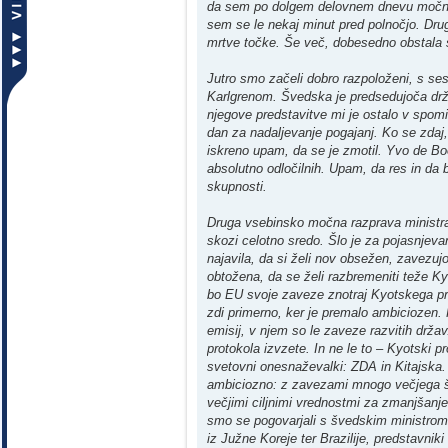
da sem po dolgem delovnem dnevu močno ut
sem se le nekaj minut pred polnočjo. Drug
mrtve točke. Še več, dobesedno obstala 
Jutro smo začeli dobro razpoloženi, s s
Karlgrenom. Švedska je predsedujoča drža
njegove predstavitve mi je ostalo v spomi
dan za nadaljevanje pogajanj. Ko se zdaj,
iskreno upam, da se je zmotil. Yvo de Boo
absolutno odločilnih. Upam, da res in da
skupnosti.
Druga vsebinsko močna razprava ministra 
skozi celotno sredo. Šlo je za pojasnjev
najavila, da si želi nov obsežen, zavezujo
obtožena, da se želi razbremeniti teže Ky
bo EU svoje zaveze znotraj Kyotskega prot
zdi primerno, ker je premalo ambiciozen.
emisij, v njem so le zaveze razvitih držav
protokola izvzete. In ne le to – Kyotski p
svetovni onesnaževalki: ZDA in Kitajska. 
ambiciozno: z zavezami mnogo večjega š
večjimi ciljnimi vrednostmi za zmanjšanje
smo se pogovarjali s švedskim ministro
iz Južne Koreje ter Brazilije, predstavn