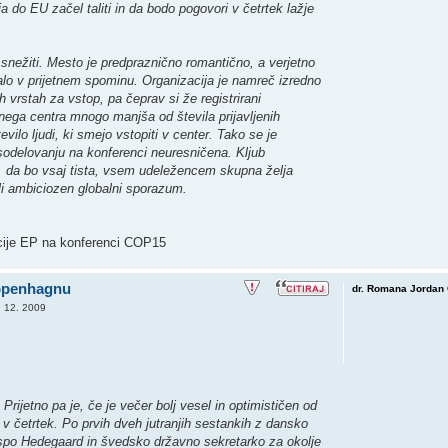
 do EU začel taliti in da bodo pogovori v četrtek lažje
snežiti. Mesto je predpraznično romantično, a verjetno
lo v prijetnem spominu. Organizacija je namreč izredno
h vrstah za vstop, pa čeprav si že registrirani
nega centra mnogo manjša od števila prijavljenih
ilo ljudi, ki smejo vstopiti v center. Tako se je
 sodelovanju na konferenci neuresničena. Kljub
 da bo vsaj tista, vsem udeležencem skupna želja
eli ambiciozen globalni sporazum.
cije EP na konferenci COP15
Kopenhagnu
dr. Romana Jordan 
. 12. 2009
Prijetno pa je, če je večer bolj vesel in optimističen od
v četrtek. Po prvih dveh jutranjih sestankih z dansko
ospo Hedegaard in švedsko državno sekretarko za okolje