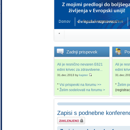
Domov
Forum Evropske razprave
*
Zadnji
prispevek
Po
Ali je resnično nevaren E621
Ali je re
edini krivec za zdravstvene...
edini kri
31.dec.2013 by
kajster
31.dec.20
*
Vsi prispevki na forumu >>
*
Želim p
*
Želim sodelovati na forumu >
(registra
Zapisi s podnebne konfere
Tema je zaklenjena