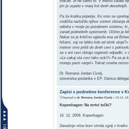
vračati. In ne samo to. V mesto zaradi njeg
jim je uspelo v manj kot dveh desetletjih.
Pa še kratka pripetija. Ko smo se spreha
vodička razložila njihov sistem zbiranja
odteka v morje po posebnem sistemu, ki j
zaradi podnebnih sprememb. Očitno je bil
Nakar se je kritično oglasila ena od Brit
hišami, saj se lahko kdo od otrok utopi?«
metrov smo prišli do dveh cevi s pokrovka
se v eni cevi zbirajo organski odpadki, v d
»Le zakaj sta cevi tako ozki?« Pa se je ko
morejo pasti vanje!« Tokrat smeha nismo 
Dr. Romana Jordan Cizelj,
slovenska poslanka v EP, članica delega
Zapisi s podnebne konference v 
Napisal/-a
dr. Romana Jordan Cizelj
» 16:14, 18
Kopenhagen: Na mrtvi točki?
16. 12. 2009, Kopenhagen
Današnje vtise bom strnila zgolj v kratko 