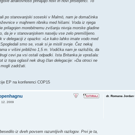
ove atraktivnosti prihajajo novi in novi priseljenci. To
jali po stanovanjski soseski v Malmö, nam je domačinka
 deževnice v majhnem ribniku med hišami. Voda iz njega
e prilagojen morebitnemu zvišanju nivoja morske gladine
o, da je v stanovanjskem naselju vse zelo premišljeno.
ank v delegaciji z opazko: »Le kako lahko imate vodo med
 Spogledali smo se, vsak si je mislil svoje. Čez nekaj
ma v višini približno 1,5 m. Vodička nam je razložila, da
rugi cevi pa vsi ostali odpadki. Ista Britanka je vprašala:
t iz topa oglasil nek drug član delegacije: »Da otroci ne
mogli zadržati.
cije EP na konferenci COP15
Kopenhagnu
dr. Romana Jordan 
. 12. 2009
besedilo iz dveh povsem razumljivih razlogov. Prvi je ta,