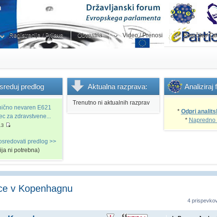
Registracija / Prijava
Obvestila
Video / Prenosi
Poročila / Od
sreduj
predlog
Aktualna
razprava:
Analiziraj
Trenutno ni aktualnih razprav
snično nevaren E621
*
Odpri analits
vec za zdravstvene...
*
Napredno 
13
osredovati predlog >>
cija ni potrebna)
nce v Kopenhagnu
4 prispevko