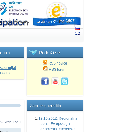
zivi
Povezave
Arhiv
Pomoč
forum
Pridruži
se
RSS novice
ka orodja!
RSS forum
iskanje
Zadnje
obvestilo
19.10.2012: Regionalna
v • Stran
1
od
1
debata Evropskega
parlamenta "Slovenska