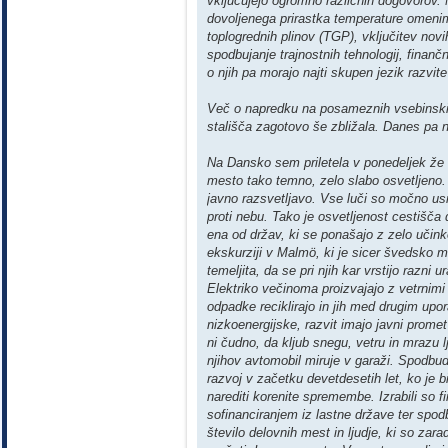
vključujejo ogromno različnih dogovorov.
dovoljenega prirastka temperature omeni
toplogrednih plinov (TGP), vključitev no
spodbujanje trajnostnih tehnologij, finan
o njih pa morajo najti skupen jezik razvite
Več o napredku na posameznih vsebinskih
stališča zagotovo še zbližala. Danes pa n
Na Dansko sem priletela v ponedeljek že
mesto tako temno, zelo slabo osvetljeno.
javno razsvetljavo. Vse luči so močno us
proti nebu. Tako je osvetljenost cestišč
ena od držav, ki se ponašajo z zelo učink
ekskurziji v Malmö, ki je sicer švedsko mes
temeljita, da se pri njih kar vrstijo razni u
Elektriko večinoma proizvajajo z vetrnimi
odpadke reciklirajo in jih med drugim upor
nizkoenergijske, razvit imajo javni promet
ni čudno, da kljub snegu, vetru in mrazu
njihov avtomobil miruje v garaži. Spodbudn
razvoj v začetku devetdesetih let, ko je b
narediti korenite spremembe. Izrabili so 
sofinanciranjem iz lastne države ter spodb
število delovnih mest in ljudje, ki so zara