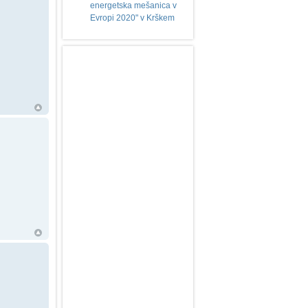
energetska mešanica v
Evropi 2020" v Krškem
Na
vrh
Na
vrh