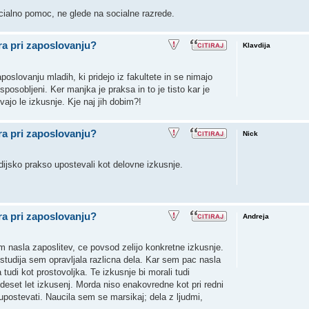
ocialno pomoc, ne glede na socialne razrede.
ira pri zaposlovanju?
Klavdija
oslovanju mladih, ki pridejo iz fakultete in se nimajo
sposobljeni. Ker manjka je praksa in to je tisto kar je
ajo le izkusnje. Kje naj jih dobim?!
ira pri zaposlovanju?
Nick
udijsko prakso upostevali kot delovne izkusnje.
ira pri zaposlovanju?
Andreja
 nasla zaposlitev, ce povsod zelijo konkretne izkusnje.
studija sem opravljala razlicna dela. Kar sem pac nasla
udi kot prostovoljka. Te izkusnje bi morali tudi
deset let izkusenj. Morda niso enakovredne kot pri redni
 upostevati. Naucila sem se marsikaj; dela z ljudmi,