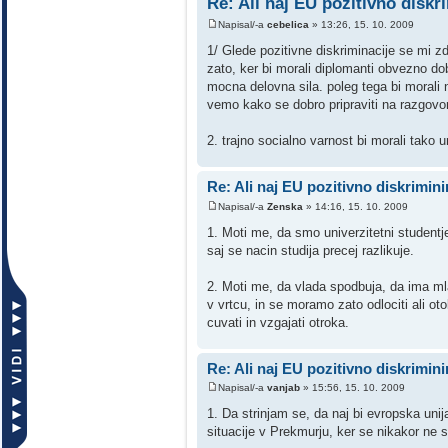
Re: Ali naj EU pozitivno diskr
Napisal/-a
cebelica
» 13:26, 15. 10. 2009
1/ Glede pozitivne diskriminacije se mi z
zato, ker bi morali diplomanti obvezno do
mocna delovna sila. poleg tega bi morali
vemo kako se dobro pripraviti na razgovor
2. trajno socialno varnost bi morali tako u
Re: Ali naj EU pozitivno diskrimin
Napisal/-a
Zenska
» 14:16, 15. 10. 2009
1. Moti me, da smo univerzitetni studentje
saj se nacin studija precej razlikuje.
2. Moti me, da vlada spodbuja, da ima ml
v vrtcu, in se moramo zato odlociti ali o
cuvati in vzgajati otroka.
Re: Ali naj EU pozitivno diskrimin
Napisal/-a
vanjab
» 15:56, 15. 10. 2009
1. Da strinjam se, da naj bi evropska unij
situacije v Prekmurju, ker se nikakor ne s