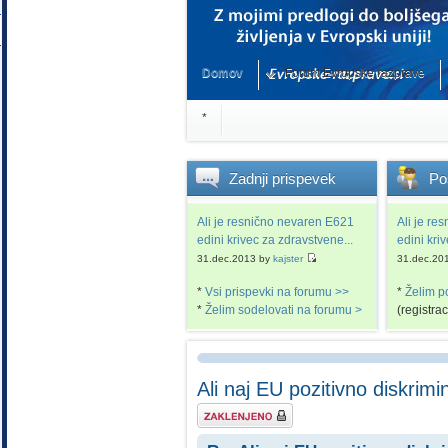
Domov
Forum Evropske razprave
*
Zadnji
prispevek
Po
Ali je resnično nevaren E621
Ali je re
edini krivec za zdravstvene...
edini kri
31.dec.2013 by
kajster
31.dec.20
*
Vsi prispevki na forumu >>
*
Želim p
*
Želim sodelovati na forumu >
(registra
Ali naj EU pozitivno diskrimi
Tema je zaklenjena