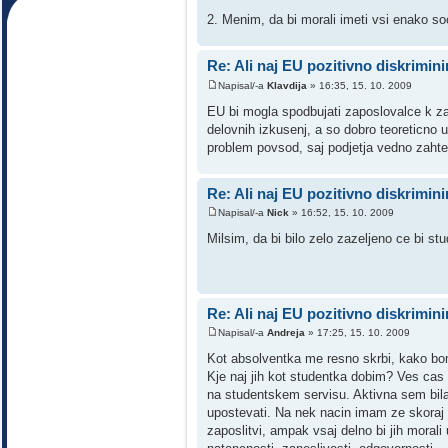
2. Menim, da bi morali imeti vsi enako s
Re: Ali naj EU pozitivno diskrimin
Napisal/-a
Klavdija
» 16:35, 15. 10. 2009
EU bi mogla spodbujati zaposlovalce k zap
delovnih izkusenj, a so dobro teoreticno u
problem povsod, saj podjetja vedno zahtev
Re: Ali naj EU pozitivno diskrimin
Napisal/-a
Nick
» 16:52, 15. 10. 2009
Milsim, da bi bilo zelo zazeljeno ce bi st
Re: Ali naj EU pozitivno diskrimin
Napisal/-a
Andreja
» 17:25, 15. 10. 2009
Kot absolventka me resno skrbi, kako bom
Kje naj jih kot studentka dobim? Ves cas 
na studentskem servisu. Aktivna sem bila t
upostevati. Na nek nacin imam ze skoraj 
zaposlitvi, ampak vsaj delno bi jih morali