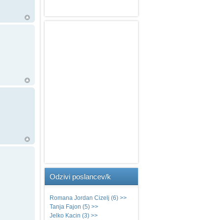
Na
vrh
Na
vrh
Na
vrh
Odzivi
poslancev/k
Romana Jordan Cizelj (6) >>
Tanja Fajon (5) >>
Jelko Kacin (3) >>