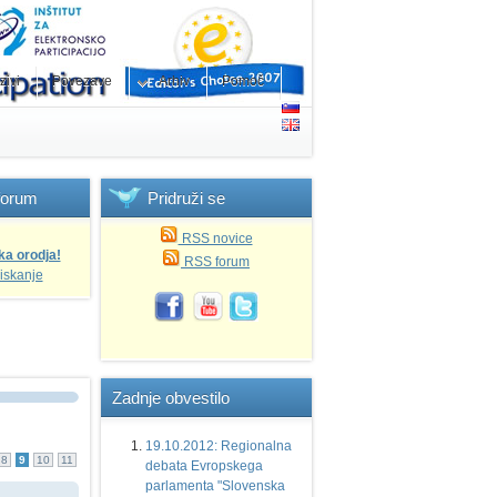
zivi
Povezave
Arhiv
Pomoč
forum
Pridruži
se
RSS novice
ka orodja!
RSS forum
iskanje
Zadnje
obvestilo
19.10.2012: Regionalna
8
9
10
11
debata Evropskega
parlamenta "Slovenska