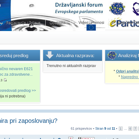
Registracija / Prijava
Obvestila
Video / Prenosi
Poročila / Od
sreduj
predlog
Aktualna
razprava:
Analiziraj
Trenutno ni aktualnih razprav
snično nevaren E621
*
Odpri analits
vec za zdravstvene...
*
Napredno 
13
osredovati predlog >>
cija ni potrebna)
nira pri zaposlovanju?
61 prispevkov •
Stran
9
od
11
•
...
1
6
7