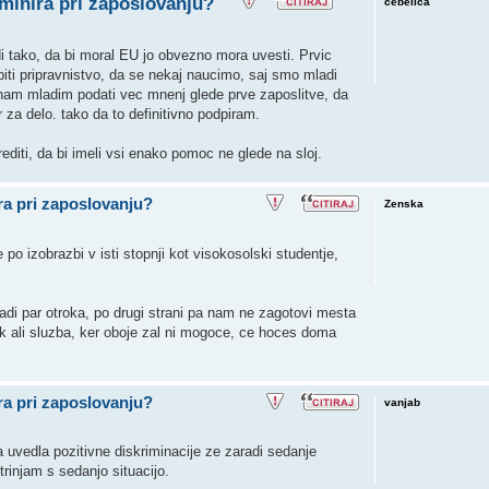
iminira pri zaposlovanju?
cebelica
di tako, da bi moral EU jo obvezno mora uvesti. Prvic
biti pripravnistvo, da se nekaj naucimo, saj smo mladi
 nam mladim podati vec mnenj glede prve zaposlitve, da
 za delo. tako da to definitivno podpiram.
rediti, da bi imeli vsi enako pomoc ne glede na sloj.
ira pri zaposlovanju?
Zenska
 po izobrazbi v isti stopnji kot visokosolski studentje,
adi par otroka, po drugi strani pa nam ne zagotovi mesta
tok ali sluzba, ker oboje zal ni mogoce, ce hoces doma
ira pri zaposlovanju?
vanjab
a uvedla pozitivne diskriminacije ze zaradi sedanje
trinjam s sedanjo situacijo.