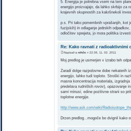
5. Energija je potrebna vsem na tem plan
energijo proizvajajo, da lahko skrbijo za
krajevnih skupnostih za kakršnekoli inves
p.s. Pri tako pomembnih vprašanjih, kot je
fuzijskih) in odlaganje jedrskih odpadkov,
odločitev sprejeta, jo mora politika izvesti
Re: Kako ravnati z radioaktivnimi
Napisal/-a
nihče
» 22:36, 11. 02. 2011
Moj predlog je usmerjen v izrabo teh odpa
Zaradi dolge razpolovne dobe nekaterih iz
energijo, lahko tudi toploto. Stroški in r
masna koncentracija materiala, izgradnj
predelava rudniških rovov), opazovanje i
sami minusi, edine pozitivne strani so pri
toplotne energije.
http://www.ask.com/wiki/Radioisotope_th
Drzen predlog...mogoče bo dvignil kako o