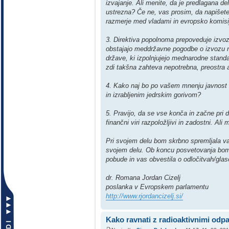
izvajanje. Ali menite, da je predlagana d
ustrezna? Če ne, vas prosim, da napišete
razmerje med vladami in evropsko komisi
3. Direktiva popolnoma prepoveduje izvoz
obstajajo meddržavne pogodbe o izvozu np
države, ki izpolnjujejo mednarodne standar
zdi takšna zahteva nepotrebna, preostra 
4. Kako naj bo po vašem mnenju javnost 
in izrabljenim jedrskim gorivom?
5. Pravijo, da se vse konča in začne pri d
finančni viri razpoložljivi in zadostni. Ali 
Pri svojem delu bom skrbno spremljala vaš
svojem delu. Ob koncu posvetovanja bom p
pobude in vas obvestila o odločitvah/gl
dr. Romana Jordan Cizelj
poslanka v Evropskem parlamentu
http://www.rjordancizelj.si/
Kako ravnati z radioaktivnimi odp