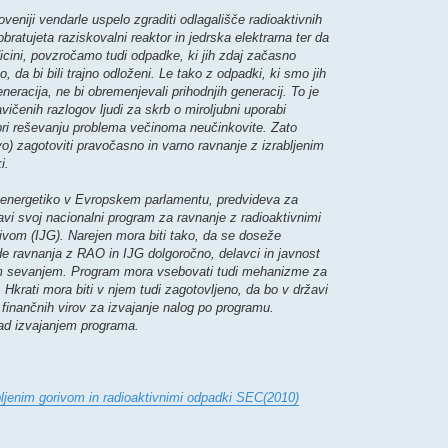
veniji vendarle uspelo zgraditi odlagališče radioaktivnih
ratujeta raziskovalni reaktor in jedrska elektrarna ter da
icini, povzročamo tudi odpadke, ki jih zdaj začasno
, da bi bili trajno odloženi. Le tako z odpadki, ki smo jih
eneracija, ne bi obremenjevali prihodnjih generacij. To je
ičenih razlogov ljudi za skrb o miroljubni uporabi
 pri reševanju problema večinoma neučinkovite. Zato
vo) zagotoviti pravočasno in varno ravnanje z izrabljenim
i.
a energetiko v Evropskem parlamentu, predvideva za
vi svoj nacionalni program za ravnanje z radioaktivnimi
ivom (IJG). Narejen mora biti tako, da se doseže
de ravnanja z RAO in IJG dolgoročno, delavci in javnost
vnim sevanjem. Program mora vsebovati tudi mehanizme za
 Hkrati mora biti v njem tudi zagotovljeno, da bo v državi
 finančnih virov za izvajanje nalog po programu.
nad izvajanjem programa.
bljenim gorivom in radioaktivnimi odpadki SEC(2010)