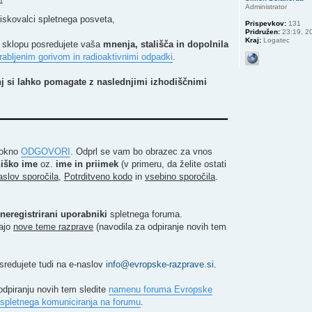
11
Administrator
iskovalci spletnega posveta,
Prispevkov:
131
Pridružen:
23:19, 20
Kraj:
Logatec
m sklopu posredujete vaša
mnenja, stališča in dopolnila
zrabljenim gorivom in radioaktivnimi odpadki
.
nj si lahko pomagate z naslednjimi izhodiščnimi
e okno
ODGOVORI
. Odprl se vam bo obrazec za vnos
iško ime
oz.
ime in priimek
(v primeru, da želite ostati
slov sporočila
,
Potrditveno kodo
in
vsebino sporočila
.
neregistrirani uporabniki
spletnega foruma.
rajo
nove teme razprave
(navodila za odpiranje novih tem
redujete tudi na e-naslov
info@evropske-razprave.si
.
 odpiranju novih tem sledite
namenu foruma Evropske
a spletnega komuniciranja na forumu
.