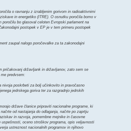
očila o ravnanju z izrabljenim gorivom in radioaktivnimi
aziskave in energetiko (ITRE). O osnutku poročila bomo v
 poročilu bo glasoval celoten Evropski parlament na
Zakonodajni postopek v EP je v tem primeru postopek
ment zaupal nalogo poročevalke za ta zakonodajni
 in pričakovanj državljank in državljanov, zato sem se
a me predvsem:
a nivoja poskrbeti za bolj učinkovito in pravočasno
ljenega jedrskega goriva ter za razgradnjo jedrskih
morajo države članice pripraviti nacionalne programe, ki
načrte od nastajanja do odlaganja, načrte po zaprtju
 raziskav in razvoja, pomembne mejnike in časovne
ke uspešnosti, oceno stroškov programa, opis veljavnosti
verja ustreznost nacionalnih programov in njihovo