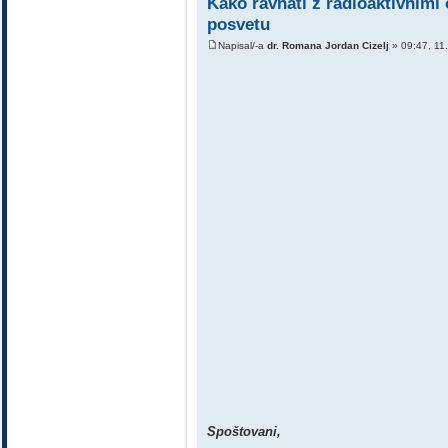
Kako ravnati z radioaktivnimi
posvetu
Napisal/-a
dr. Romana Jordan Cizelj
» 09:47, 11.
Spoštovani,