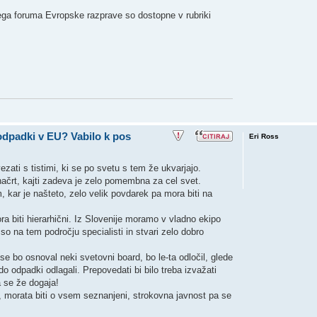
ega foruma Evropske razprave so dostopne v rubriki
 odpadki v EU? Vabilo k pos
Eri Ross
ati s tistimi, ki se po svetu s tem že ukvarjajo.
načrt, kajti zadeva je zelo pomembna za cel svet.
, kar je našteto, zelo velik povdarek pa mora biti na
ra biti hierarhični. Iz Slovenije moramo v vladno ekipo
so na tem področju specialisti in stvari zelo dobro
e bo osnoval neki svetovni board, bo le-ta odločil, glede
o odpadki odlagali. Prepovedati bi bilo treba izvažati
a se že dogaja!
, morata biti o vsem seznanjeni, strokovna javnost pa se