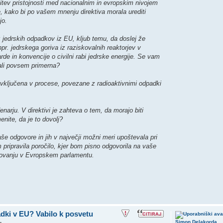
elitev pristojnosti med nacionalnim in evropskim nivojem
, kako bi po vašem mnenju direktiva morala urediti
jo.
 jedrskih odpadkov iz EU, kljub temu, da doslej že
r. jedrskega goriva iz raziskovalnih reaktorjev v
de in konvencije o civilni rabi jedrske energije. Se vam
ali povsem primerna?
vključena v procese, povezane z radioaktivnimi odpadki
enarju. V direktivi je zahteva o tem, da morajo biti
menite, da je to dovolj?
e odgovore in jih v največji možni meri upoštevala pri
ripravila poročilo, kjer bom pisno odgovorila na vaše
asovanju v Evropskem parlamentu.
adki v EU? Vabilo k posvetu
Simon Delakorda