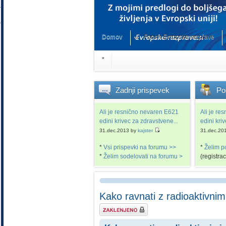
Domov
Forum Evropske razprave
*
Zadnji
prispevek
Po
Ali je resnično nevaren E621
Ali je re
edini krivec za zdravstvene...
edini kri
31.dec.2013 by
kajster
31.dec.20
*
Vsi prispevki na forumu >>
*
Želim p
*
Želim sodelovati na forumu >
(registra
Kako ravnati z radioaktivni
Tema je zaklenjena