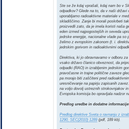
Ste se že kdaj vprašali, kdaj nam bo v Slo
odpadkov? Glede na to, da v naši državi ob
uporabljamo radioaktivne materiale v med
skladiščimo. Zanje bi morali poskrbeti tako
proizvedli zato, da je imela koristi naša g
eden izmed najpogostejših in seveda uprav
jedrske energije, nacionalne vlade pa so
želimo z evropskim zakonom (t. i. direkti
jedrskim gorivom in radioaktivnimi odpadk
Direktiva, ki jo obravnavamo v odboru z
vsako državo članico obveznost, da pripra
odpadki (RAO) in izrabljenim jedrskim gor
pravočasne in trajne politične zaveze gle
pa morajo biti zaščiteni pred radioakti
uresničevanje na papirju zapisanih zavez.
na voljo dovolj ustreznih strokovnjakov in
Evropska komisija bo opravljala nadzor 
Predlog uredbe in dodatne informacije
Predlog direktive Sveta o ravnanju z izra
1290, SEC(2010) 1289
(pdf, 189 kb).