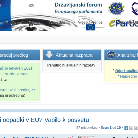
Registracija / Prijava
Obvestila
Video / Prenosi
Poročila / Od
sreduj
predlog
Aktualna
razprava:
Analiziraj
Trenutno ni aktualnih razprav
snično nevaren E621
*
Odpri analits
vec za zdravstvene...
*
Napredno 
13
osredovati predlog >>
cija ni potrebna)
mi odpadki v EU? Vabilo k posvetu
57 prispevkov •
Stran
1
od
10
•
1
2
3