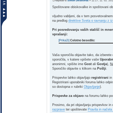
Napisal/-a
Simon Delakorda
» 11:17, 11. 02. 20
Spoštovane obiskovalke in spoštovani ob
vljudno vabljeni, da v tem posvetovalne
na predlog
direktive Sveta o ravnanju z i
Pri posredovanju vaših stališč in mne
vprašanji:
[Prikaži]
Celotno besedilo:
Vaša sporočila objavite tako, da izberet
sporočila, v katere vpišete vaše
Uporabn
anonimni, vpišite ime
Gost
ali
Gostja
),
Na
Sporočilo objavite s klikom na
Pošlji
.
Prispevke lahko objavljajo
registrirani
in
Registrirani uporabniki foruma lahko odpi
so dostopna v rubriki
Objavljanje
).
Prispevke za objavo
na forumu lahko pos
Prosimo, da pri objavljanju prispevkov in
razprave
ter upoštevate
Pravila in načel