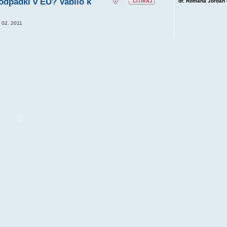
 odpadki v EU? Vabilo k
dr. Romana Jordan 
 02. 2011