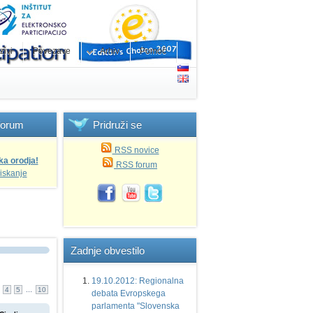
zivi
Povezave
Arhiv
Pomoč
forum
Pridruži
se
RSS novice
ka orodja!
RSS forum
iskanje
Zadnje
obvestilo
19.10.2012: Regionalna
...
4
5
10
debata Evropskega
parlamenta "Slovenska