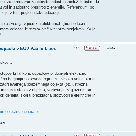
etu, zato moramo zagotoviti zadosten zaslužek tistim, ki
 razvoj in zadostno preskrbo z energijo. Referendumi po
ticije v tem pogledu tako odpadejo!
 proizvodnja v jedrskih elektrarnah (tudi bodočih
 mora odločati le stroka (več vrst strokovnjakov). Ko je
!
 odpadki v EU? Vabilo k pos
nihče
dkov...
otopov bi lahko iz odpadkov pridobivali električno
azlična tveganja so seveda ogromni...visoka volumska in
a zadrževalnega podzemnega objekta (oz. ustrezna
n merjenje stanja v objektu, varovanje. V glavnem so
tok denarja, skoraj brezplačna proizvodnja električne in
ermoelectric_generator
brv