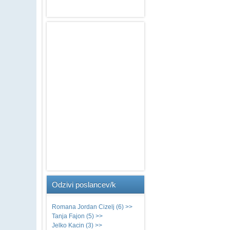
Odzivi
poslancev/k
Romana Jordan Cizelj (6) >>
Tanja Fajon (5) >>
Jelko Kacin (3) >>