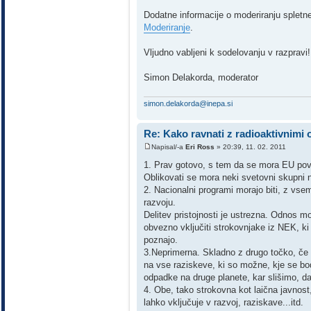
Dodatne informacije o moderiranju spletn
Moderiranje
.
Vljudno vabljeni k sodelovanju v razpravi!
Simon Delakorda, moderator
simon.delakorda@inepa.si
Re: Kako ravnati z radioaktivnimi
Napisal/-a
Eri Ross
» 20:39, 11. 02. 2011
1. Prav gotovo, s tem da se mora EU povez
Oblikovati se mora neki svetovni skupni 
2. Nacionalni programi morajo biti, z vsem
razvoju.
Delitev pristojnosti je ustrezna. Odnos mo
obvezno vključiti strokovnjake iz NEK, ki 
poznajo.
3.Neprimerna. Skladno z drugo točko, če s
na vse raziskeve, ki so možne, kje se bod
odpadke na druge planete, kar slišimo, d
4. Obe, tako strokovna kot laična javnost
lahko vključuje v razvoj, raziskave...itd.