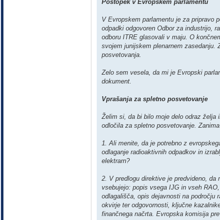
Postopek v Evropskem parlamentu
V Evropskem parlamentu je za pripravo por
odpadki odgovoren Odbor za industrijo, r
odboru ITRE glasovali v maju. O končnem
svojem junijskem plenarnem zasedanju. 
posvetovanja.
Zelo sem vesela, da mi je Evropski parla
dokument.
Vprašanja za spletno posvetovanje
Želim si, da bi bilo moje delo odraz želja
odločila za spletno posvetovanje. Zanim
1. Ali menite, da je potrebno z evropskeg
odlaganje radioaktivnih odpadkov in izrab
elektrarn?
2. V predlogu direktive je predvideno, da 
vsebujejo: popis vsega IJG in vseh RAO, 
odlagališča, opis dejavnosti na področju
okvirje ter odgovornosti, ključne kazalni
finančnega načrta. Evropska komisija pre