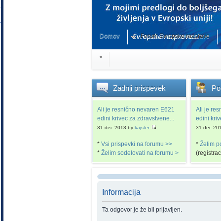
Domov
Forum Evropske razprave
*
Zadnji
prispevek
Po
Ali je resnično nevaren E621
Ali je re
edini krivec za zdravstvene...
edini kri
31.dec.2013 by
kajster
31.dec.20
*
Vsi prispevki na forumu >>
*
Želim p
*
Želim sodelovati na forumu >
(registra
Informacija
Ta odgovor je že bil prijavljen.