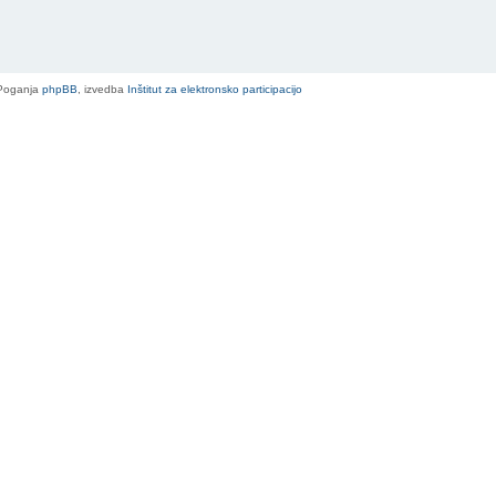
Poganja
phpBB
, izvedba
Inštitut za elektronsko participacijo