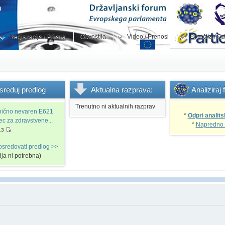
Registracija / Prijava
Obvestila
Video / Prenosi
Poročila / Od
sreduj
predlog
Aktualna
razprava:
Analiziraj
Trenutno ni aktualnih razprav
snično nevaren E621
*
Odpri analits
vec za zdravstvene...
*
Napredno 
13
osredovati predlog >>
cija ni potrebna)