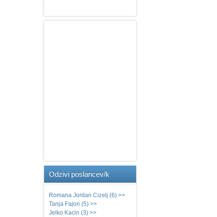
Odzivi
poslancev/k
Romana Jordan Cizelj (6) >>
Tanja Fajon (5) >>
Jelko Kacin (3) >>