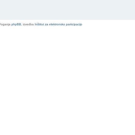
Poganja
phpBB
, izvedba
Inštitut za elektronsko participacijo