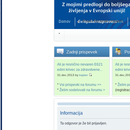
Domov
Forum Evropske razprave
*
Zadnji
prispevek
Po
Ali je resnično nevaren E621
Ali je re
edini krivec za zdravstvene...
edini kri
31.dec.2013 by
kajster
31.dec.20
*
Vsi prispevki na forumu >>
*
Želim p
*
Želim sodelovati na forumu >
(registra
Informacija
Ta odgovor je že bil prijavljen.