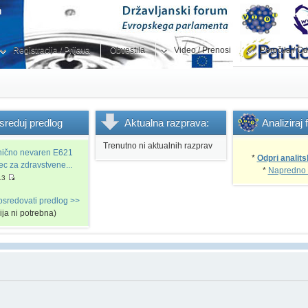
Registracija / Prijava
Obvestila
Video / Prenosi
Poročila / Od
sreduj
predlog
Aktualna
razprava:
Analiziraj
Trenutno ni aktualnih razprav
snično nevaren E621
*
Odpri analits
vec za zdravstvene...
*
Napredno 
13
osredovati predlog >>
cija ni potrebna)