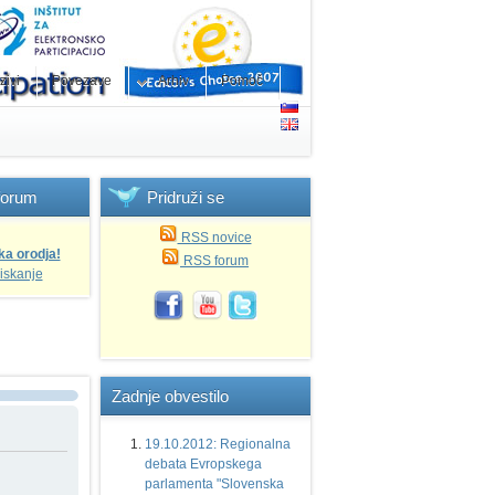
zivi
Povezave
Arhiv
Pomoč
forum
Pridruži
se
RSS novice
ka orodja!
RSS forum
iskanje
Zadnje
obvestilo
19.10.2012: Regionalna
debata Evropskega
parlamenta "Slovenska