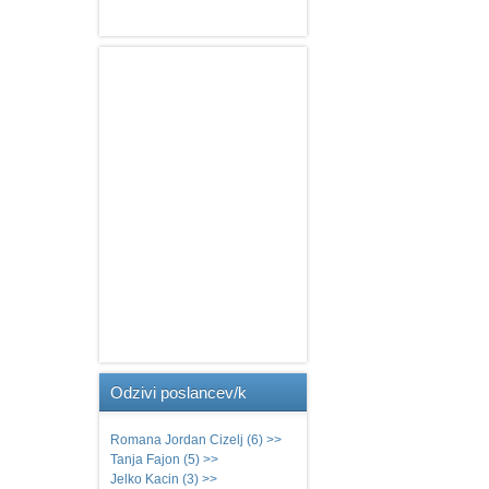
Odzivi
poslancev/k
Romana Jordan Cizelj (6) >>
Tanja Fajon (5) >>
Jelko Kacin (3) >>