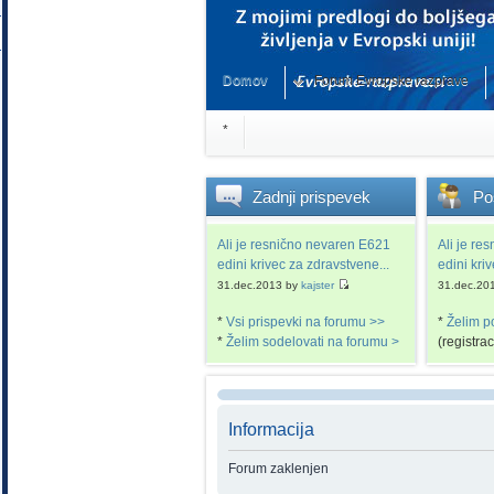
Domov
Forum Evropske razprave
*
Zadnji
prispevek
Po
Ali je resnično nevaren E621
Ali je re
edini krivec za zdravstvene...
edini kri
31.dec.2013 by
kajster
31.dec.20
*
Vsi prispevki na forumu >>
*
Želim p
*
Želim sodelovati na forumu >
(registra
Informacija
Forum zaklenjen