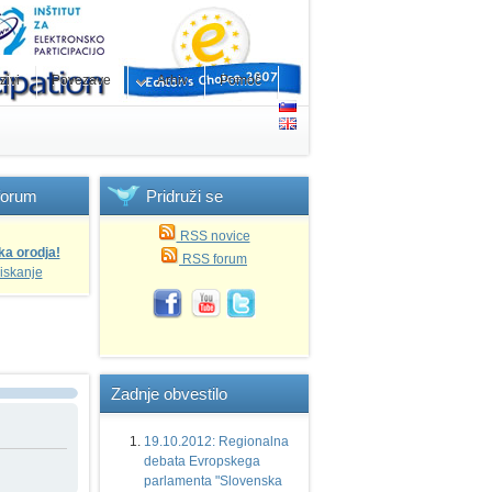
zivi
Povezave
Arhiv
Pomoč
forum
Pridruži
se
RSS novice
ka orodja!
RSS forum
iskanje
Zadnje
obvestilo
19.10.2012: Regionalna
debata Evropskega
parlamenta "Slovenska