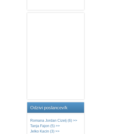
Odzivi
poslancev/k
Romana Jordan Cizelj (6) >>
Tanja Fajon (5) >>
Jelko Kacin (3) >>