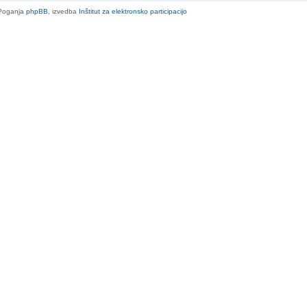
Poganja
phpBB
, izvedba
Inštitut za elektronsko participacijo