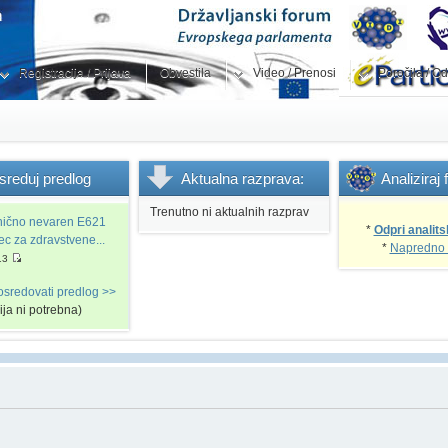
Registracija / Prijava
Obvestila
Video / Prenosi
Poročila / Od
sreduj
predlog
Aktualna
razprava:
Analiziraj
Trenutno ni aktualnih razprav
snično nevaren E621
*
Odpri analits
vec za zdravstvene...
*
Napredno 
13
osredovati predlog >>
cija ni potrebna)