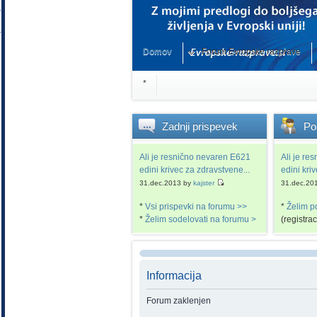
Domov
Forum Evropske razprave
*
Zadnji
prispevek
Po
Ali je resnično nevaren E621
Ali je re
edini krivec za zdravstvene...
edini kri
31.dec.2013 by
kajster
31.dec.20
*
Vsi prispevki na forumu >>
*
Želim p
*
Želim sodelovati na forumu >
(registra
Informacija
Forum zaklenjen