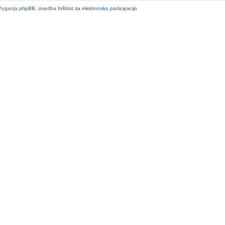
Poganja
phpBB
, izvedba
Inštitut za elektronsko participacijo