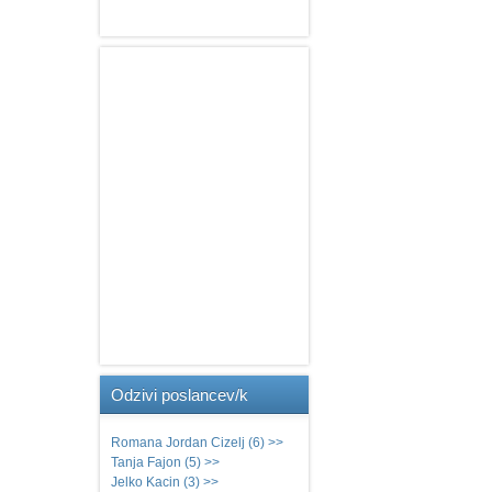
Odzivi
poslancev/k
Romana Jordan Cizelj (6) >>
Tanja Fajon (5) >>
Jelko Kacin (3) >>