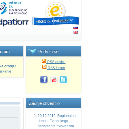
zivi
Povezave
Arhiv
Pomoč
forum
Pridruži
se
RSS novice
ka orodja!
RSS forum
iskanje
Zadnje
obvestilo
19.10.2012: Regionalna
debata Evropskega
parlamenta "Slovenska