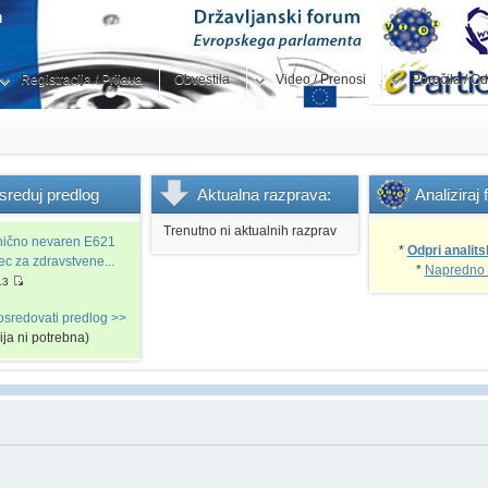
Registracija / Prijava
Obvestila
Video / Prenosi
Poročila / Od
sreduj
predlog
Aktualna
razprava:
Analiziraj
Trenutno ni aktualnih razprav
snično nevaren E621
*
Odpri analits
vec za zdravstvene...
*
Napredno 
13
osredovati predlog >>
cija ni potrebna)