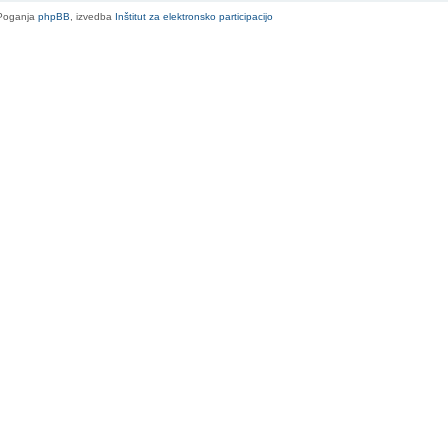
Poganja
phpBB
, izvedba
Inštitut za elektronsko participacijo