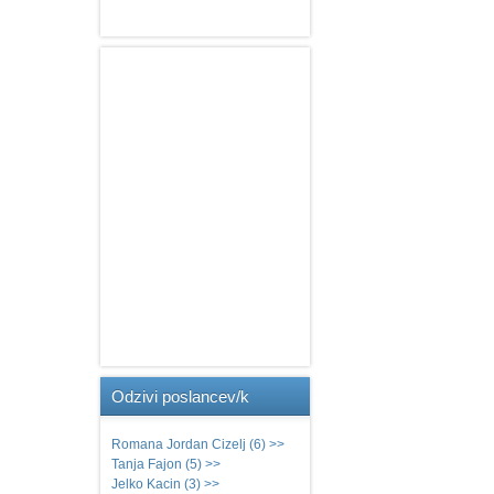
Odzivi
poslancev/k
Romana Jordan Cizelj (6) >>
Tanja Fajon (5) >>
Jelko Kacin (3) >>