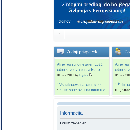
Domov
Forum Evropske razprave
*
Zadnji
prispevek
Po
Ali je resnično nevaren E621
Ali je re
edini krivec za zdravstvene...
edini kri
31.dec.2013 by
kajster
31.dec.20
*
Vsi prispevki na forumu >>
*
Želim p
*
Želim sodelovati na forumu >
(registra
Informacija
Forum zaklenjen