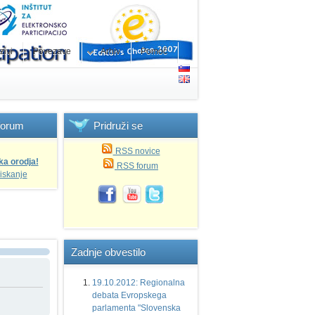
zivi
Povezave
Arhiv
Pomoč
forum
Pridruži
se
RSS novice
ka orodja!
RSS forum
iskanje
Zadnje
obvestilo
19.10.2012: Regionalna
debata Evropskega
parlamenta "Slovenska