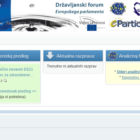
Registracija / Prijava
Obvestila
Video / Prenosi
Poročila / Od
sreduj
predlog
Aktualna
razprava:
Analiziraj
Trenutno ni aktualnih razprav
snično nevaren E621
*
Odpri analits
vec za zdravstvene...
*
Napredno 
13
osredovati predlog >>
cija ni potrebna)