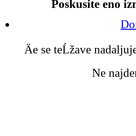
Poskusite eno iz
Do
Äe se teĹžave nadaljuje
Ne najd