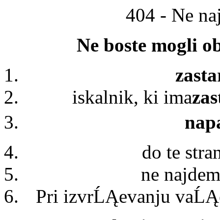
404 - Ne n
Ne boste mogli ob
zasta
iskalnik, ki ima
zas
napa
do te stra
ne najdem
Pri izvrĹĄevanju vaĹĄe